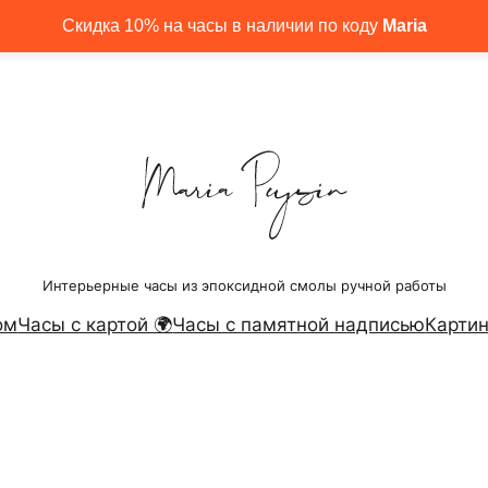
Скидка 10% на часы в наличии по коду
Maria
Интерьерные часы из эпоксидной смолы ручной работы
ом
Часы с картой 🌍
Часы с памятной надписью
Картин