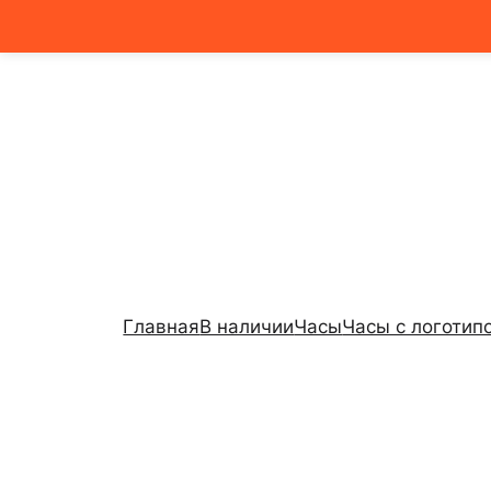
Перейти
к
содержимому
Главная
В наличии
Часы
Часы с логотип